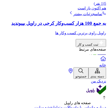
5
(
1
نفر)
هم اکنون باز است
تماس
جزئیات بیشتر
به جمع 100 هزار کسب‌وکار کرجی در راویل بپیوندید
راویل راوی برترین کسب وکار ها
ثبت کسب و کار
صفحه‌های مرتبط
خانه
دسته بندی
جستوجو
نزدیک من
صفحه های راویل
درباره ما
تماس با ما
سوالات متداول
نقشه سایت