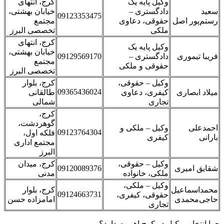
وکیل پایه یک
کرج، انتهای
سعید
دادگستری –
خیابان بهشتی،
09123353475
رستم‌پور اصل
حقوقی، دعاوی
مجتمع
ملکی
تخصصی البرز
کرج، انتهای
وکیل پایه یک
خیابان بهشتی،
فریبا تیموری
دادگستری –
09129569170
مجتمع
حقوقی و ملکی
تخصصی البرز
وکیل – حقوقی،
کرج، بلوار
09365436024
میلاد ابصاری
کیفری، دعاوی
طالقانی
تجاری
شمالی
کرج،
گوهردشت،
احمدعلی
وکیل – ملکی و
09123764304
فلکه اول،
بارانی
کیفری
مجتمع اداری
البرز
وکیل – حقوقی،
کرج، میدان
شقایق امیری
09120089376
ملکی، خانواده
مدنی
وکیل – ملکی،
محمداسماعیل
کرج، بلوار
09124663731
حقوقی، کیفری،
حاجی‌محمدی
امامزاده حسن
تجاری
چرا انتخاب وکیل در کرج اهمیت دارد؟