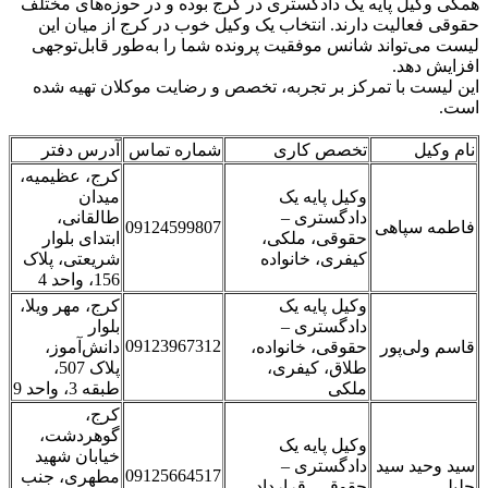
همگی وکیل پایه یک دادگستری در کرج بوده و در حوزه‌های مختلف
حقوقی فعالیت دارند. انتخاب یک وکیل خوب در کرج از میان این
لیست می‌تواند شانس موفقیت پرونده شما را به‌طور قابل‌توجهی
افزایش دهد.
این لیست با تمرکز بر تجربه، تخصص و رضایت موکلان تهیه شده
است.
نام وکیل
تخصص کاری
شماره تماس
آدرس دفتر
کرج، عظیمیه،
وکیل پایه یک
میدان
دادگستری –
طالقانی،
فاطمه سپاهی
09124599807
حقوقی، ملکی،
ابتدای بلوار
کیفری، خانواده
شریعتی، پلاک
156، واحد 4
وکیل پایه یک
کرج، مهر ویلا،
دادگستری –
بلوار
09123967312
قاسم ولی‌پور
حقوقی، خانواده،
دانش‌آموز،
طلاق، کیفری،
پلاک 507،
ملکی
طبقه 3، واحد 9
کرج،
گوهردشت،
وکیل پایه یک
خیابان شهید
سید وحید سید
دادگستری –
09125664517
مطهری، جنب
جلیلی
حقوقی، قرارداد،