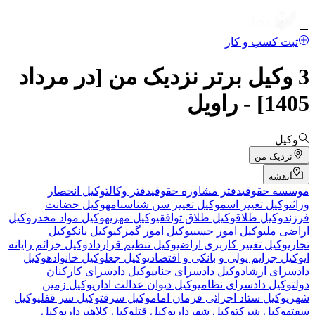
ثبت کسب و کار
3 وکیل برتر نزدیک من [در مرداد
1405] - راویل
وکیل
نزدیک من
نقشه
موسسه حقوقی
دفتر مشاوره حقوقی
دفتر وکالت
وکیل انحصار
وراثت
وکیل تغییر اسم
وکیل تغییر سن شناسنامه
وکیل حضانت
فرزند
وکیل طلاق
وکیل طلاق توافقی
وکیل مهریه
وکیل مواد مخدر
وکیل
اراضی ملی
وکیل امور حسبی
وکیل امور گمرکی
وکیل بانک
وکیل
تجاری
وکیل تغییر کاربری اراضی
وکیل تنظیم قرارداد
وکیل جرائم رایانه
ای
وکیل جرایم پولی و بانکی و اقتصادی
وکیل جعل
وکیل خانواده
وکیل
دادسرای ارشاد
وکیل دادسرای جنایی
وکیل دادسرای کارکنان
دولت
وکیل دادسرای نظامی
وکیل دیوان عدالت اداری
وکیل زمین
شهری
وکیل ستاد اجرائی فرمان امام
وکیل سرقت
وکیل سر قفلی
وکیل
سفته
وکیل شرکت
وکیل شهرداری
وکیل قتل
وکیل کلاهبرداری
وکیل