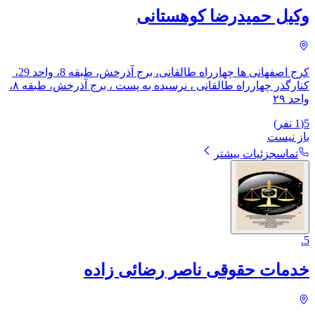
وکیل حمیدرضا کوهستانی
کرج اصفهانی ها چهارراه طالقانی، برج آذرخش، طبقه 8، واحد 29، ​
کنارگذر چهارراه طالقانی ، نرسیده به پست ، برج آذرخش، طبقه ۸،
واحد ۲۹
5
(
1
نفر)
باز نیست
تماس
جزئیات بیشتر
.
5
خدمات حقوقی ناصر رضائی زاده