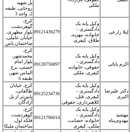
پل شهید
ملکی
روحانی، طبقه
2، واحد 3
کرج،
وکیل پایه یک
گوهردشت،
دادگستری –
09121436279
لیلا زارعی
بلوار مطهری،
خانواده، مهریه،
خیابان عاملی،
طلاق، کیفری
ساختمان یاس
کرج،
وکیل پایه یک
محمدشهر،
دادگستری –
بلوار امام
اکرم بابائی
09128756897
حقوقی، خانواده،
خمینی، برج
کیفری، ملکی
الماس شهر،
طبقه 6
وکیل پایه یک
کرج، خیابان
دکتر علیرضا
دادگستری –
طالقانی،
09125234736
اکبری
کیفری، قتل،
پایین‌تر از پل
کلاهبرداری، حقوقی
آزادگان
وکیل پایه یک
کرج،
مهشید
دادگستری –
گوهردشت،
09121796014
مهدوی‌پناه
خانواده، حضانت،
فلکه اول،
ملکی، کیفری
ساختمان ملیکا