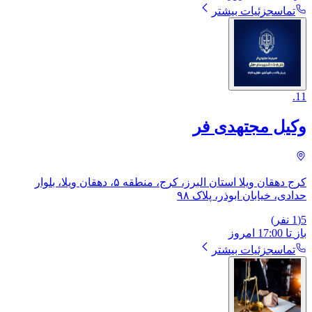
تماس
جزئیات بیشتر
.
11
وکیل مجتهدی فر
کرج دهقان ویلا استان البرز، کرج، منطقه ۵، دهقان ویلا، بلوار
حدادی، ​خیابان ابوذر، پلاک ٩٨
5
(
1
نفر)
باز
تا
17:00
امروز
تماس
جزئیات بیشتر