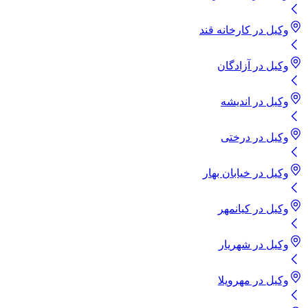
وکیل
در
کارخانه قند
وکیل
در
آزادگان
وکیل
در
اندیشه
وکیل
در
درختی
وکیل
در
خیابان بهار
وکیل
در
کیانمهر
وکیل
در
شهریار
وکیل
در
مهرویلا