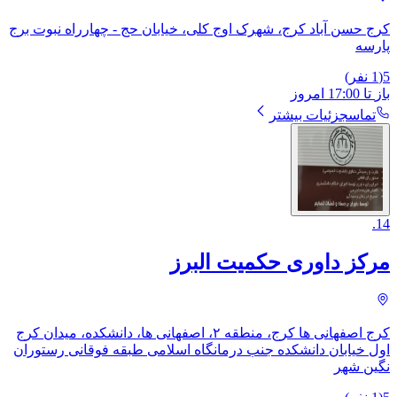
کرج حسن آباد کرج، شهرک اوج کلی، خیابان حج - چهارراه نبوت برج
پارسه
5
(
1
نفر)
باز
تا
17:00
امروز
تماس
جزئیات بیشتر
.
14
مرکز داوری حکمیت البرز
کرج اصفهانی ها کرج، منطقه ۲، اصفهانی ها، دانشکده، ​میدان کرج
اول خیابان دانشکده جنب درمانگاه اسلامی طبقه فوقانی رستوران
نگین شهر