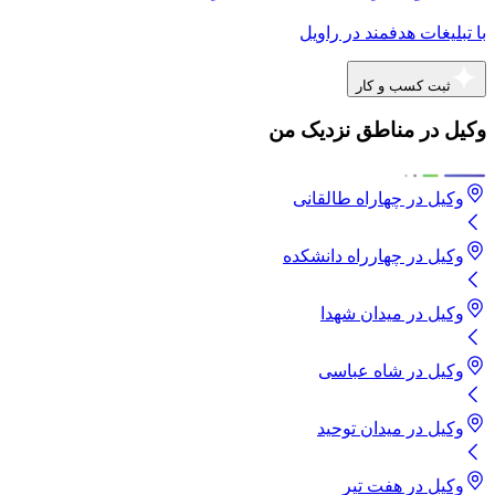
با تبلیغات هدفمند در راویل
ثبت کسب و کار
وکیل در مناطق نزدیک من
وکیل
در
چهاراه طالقانی
وکیل
در
چهارراه دانشکده
وکیل
در
میدان شهدا
وکیل
در
شاه عباسی
وکیل
در
میدان توحید
وکیل
در
هفت تیر