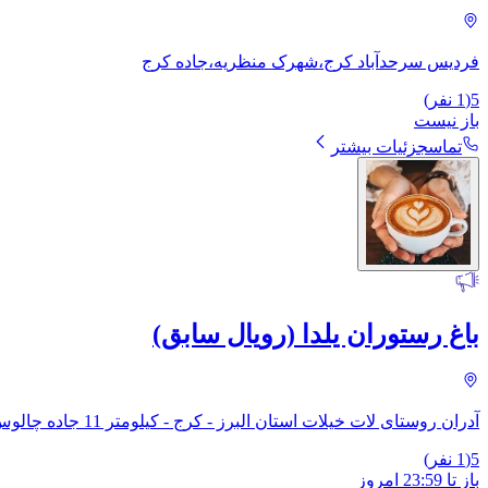
فردیس سرحدآباد کرج،شهرک منظریه،جاده کرج
5
(
1
نفر)
باز نیست
تماس
جزئیات بیشتر
باغ رستوران یلدا (رویال سابق)
آدران روستای لات خیلات استان البرز - کرج - کیلومتر 11 جاده چالوس
5
(
1
نفر)
باز
تا
23:59
امروز