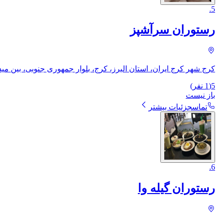
.
5
رستوران سرآشپز
کرج شهر کرج ایران، استان البرز، کرج، بلوار جمهوری جنوبی، بین مید
5
(
1
نفر)
باز نیست
تماس
جزئیات بیشتر
.
6
رستوران گیله وا