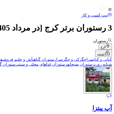
ثبت کسب و کار
3 رستوران برتر کرج [در مرداد 1405] - راویل
رستوران
کرج
نقشه
کبابی و کبابسرا
جگرکی و جگرسرا
رستوران گیاهی
آش و حلیم فروشی
فو
شبانه روزی
رستوران صبحانه
رستوران غذاهای محلی و سنتی
رستوران گی
آپ پیتزا