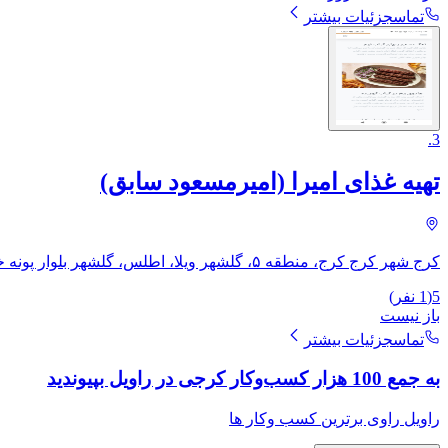
تماس
جزئیات بیشتر
.
3
تهیه غذای امیرا (امیرمسعود سابق)
کرج شهر کرج کرج، منطقه ۵، گلشهر ویلا، اطلس، ​گلشهر بلوار پونه خیابان یاسمن شمالی قبل از چهارراه شقایق تهیه غذای امیرا (امیرمسعود سابق)
5
(
1
نفر)
باز نیست
تماس
جزئیات بیشتر
به جمع 100 هزار کسب‌وکار کرجی در راویل بپیوندید
راویل راوی برترین کسب وکار ها