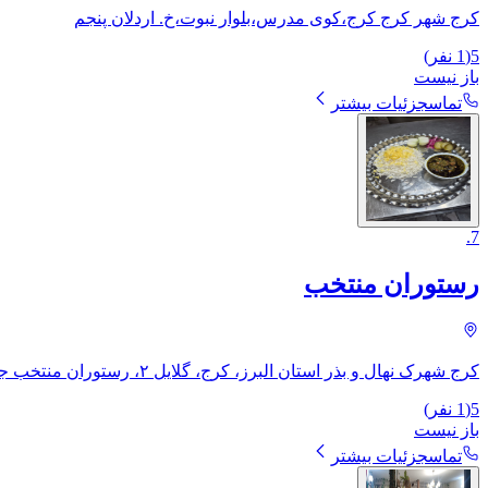
کرج شهر کرج کرج،کوی مدرس،بلوار نبوت،خ. اردلان پنجم
5
(
1
نفر)
باز نیست
تماس
جزئیات بیشتر
.
7
رستوران منتخب
کرج شهرک نهال و بذر استان البرز، کرج، گلایل ۲، ​رستوران منتخب جنب نمایندگی میکرولب
5
(
1
نفر)
باز نیست
تماس
جزئیات بیشتر