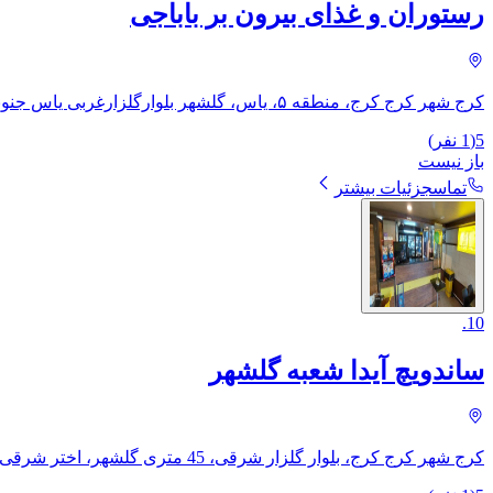
رستوران و غذای بیرون بر باباجی
کرج شهر کرج کرج، منطقه ۵، یاس، ​گلشهر بلوارگلزارغربی یاس جنوبی نبش کوچه گلبهار ساختمان معراج
5
(
1
نفر)
باز نیست
تماس
جزئیات بیشتر
.
10
ساندویچ آیدا شعبه گلشهر
کرج شهر کرج کرج، بلوار گلزار شرقی، 45 متری گلشهر، اختر شرقی (محله‌ی گلشهر ویلا)