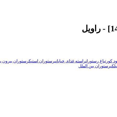
د کورت
باغ رستوران
راسته غذای خیابانی
رستوران استیک
رستوران بیرون ب
لکی
رستوران بین الملل