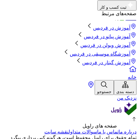
ثبت کسب و کار
صفحه‌های مرتبط
آموزش
در
فردیس
آموزش پیانو
در
فردیس
آموزش ویولن
در
فردیس
آموزشگاه موسیقی
در
فردیس
آموزش گیتار
در
فردیس
خانه
دسته بندی
جستوجو
نزدیک من
صفحه های راویل
درباره ما
تماس با ما
سوالات متداول
نقشه سایت
تمام حقوق برای راویل محفوظ است، هرگونه کپی برداری پیگرد