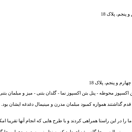
پنجم، پلاک 18
چهارم و پنجم
،
پلاک 18
 اکسپوز محوطه - پنل بتن اکسپوز نما - گلدان بتنی - میز و مبلمان بتن
م گذاشتند همواره کمبود مبلمان مدرن و مینیمال دغدغه ایشان بود. م
ا را در این راستا همراهی کردند و با طرح هایی که انجام آنها تقریبا ا
 مینیمالیسم جایگاه ویژه ای دارد که به نظر نمیرسد بزودی این جایگاه