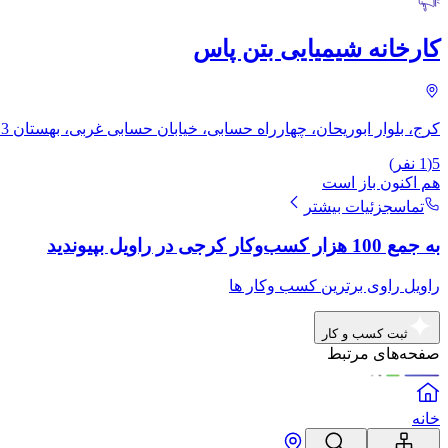
کارخانه شیمیایی بتن پاس
کرج، بلوار ابوریحان، چهارراه حسابی، خیابان حسابی غربی، بهستان 3، بهستان 1، قطعه 590
5
(
1
نفر)
هم اکنون باز است
تماس
جزئیات بیشتر
به جمع 100 هزار کسب‌وکار کرجی در راویل بپیوندید
راویل راوی برترین کسب وکار ها
ثبت کسب و کار
صفحه‌های مرتبط
خانه