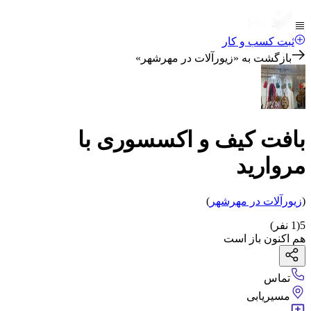
ثبت کسب و کار
بازگشت به «
زیورآلات در مهرشهر
»
بافت کیف و اکسسوری با
مروارید
(
زیورآلات
در مهرشهر
)
5
(
1
نفر)
هم اکنون باز است
تماس
مسیریابی