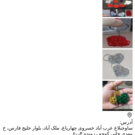
آدرس:
ساوجبلاغ عرب آباد خسروی چهارباغ، ملک آباد، بلوار خلیج فارس، ​خ
مهدی خانی کوچه رزمنده ۴پ۶