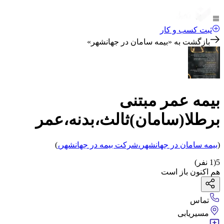
ثبت کسب و کار
بازگشت به «
بیمه سامان در جهانشهر
»
بیمه عمر مبتنی
برطلا(سامان)ثالث،بدنه،عمر
(
بیمه سامان
در جهانشهر
،
شرکت بیمه
در جهانشهر
،
)
5
(
1
نفر)
هم اکنون باز است
تماس
مسیریابی