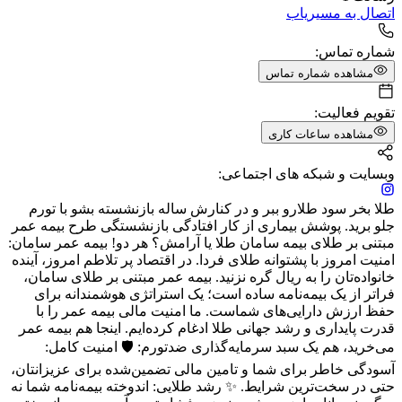
اتصال به مسیریاب
شماره تماس:
مشاهده شماره تماس
تقویم فعالیت:
مشاهده ساعات کاری
وبسایت و شبکه های اجتماعی:
طلا بخر سود طلارو ببر و در کنارش ساله بازنشسته بشو با تورم
جلو برید. پوشش بیماری از کار افتادگی بازنشستگی طرح بیمه عمر
مبتنی بر طلای بیمه سامان طلا یا آرامش؟ هر دو! بیمه عمر سامان:
امنیت امروز با پشتوانه طلای فردا. در اقتصاد پر تلاطم امروز، آینده
خانواده‌تان را به ریال گره نزنید. بیمه عمر مبتنی بر طلای سامان،
فراتر از یک بیمه‌نامه ساده است؛ یک استراتژی هوشمندانه برای
حفظ ارزش دارایی‌های شماست. ما امنیت مالی بیمه عمر را با
قدرت پایداری و رشد جهانی طلا ادغام کرده‌ایم. اینجا هم بیمه عمر
می‌خرید، هم یک سبد سرمایه‌گذاری ضدتورم: 🛡️ امنیت کامل:
آسودگی خاطر برای شما و تامین مالی تضمین‌شده برای عزیزانتان،
حتی در سخت‌ترین شرایط. ✨ رشد طلایی: اندوخته بیمه‌نامه شما نه