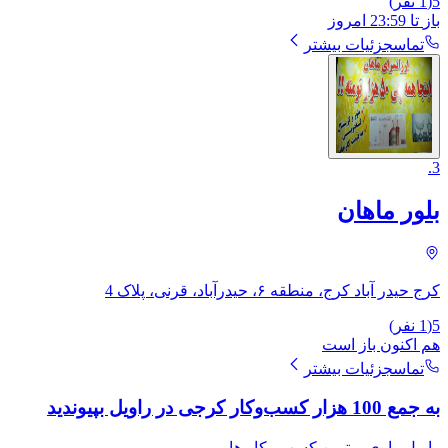
5
(
1
نفر)
باز
تا
23:59
امروز
تماس
جزئیات بیشتر
.
3
بلور ماهان
کرج حیدر آباد کرج، منطقه ۶، حیدرآباد، قرنی، ​پلاک 4
5
(
1
نفر)
هم اکنون باز است
تماس
جزئیات بیشتر
به جمع 100 هزار کسب‌وکار کرجی در راویل بپیوندید
راویل راوی برترین کسب وکار ها