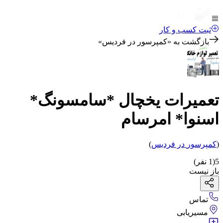
ثبت کسب و کار
بازگشت به «
کمپرسور در فردیس
»
تعمیرات یخچال *سامسونگ*
اسنوا* امرسام
(
کمپرسور
در فردیس
)
5
(
1
نفر)
باز نیست
تماس
مسیریابی