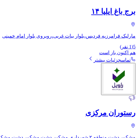
برج باغ ایلیا ۱۴
مارلیک فرامرزیه فردیس،بلوار بیات غربی،روبروی بلوار امام خمینی
5
(
1
نفر)
هم اکنون باز است
تماس
جزئیات بیشتر
رستوران مرکزی
مشکین دشت منطقه ۲ شهرداری مشکین دشت مشکین دشت،مشکین دشت،بلوار صیاد شیرازی،خ تقی پناه،خ هدایتکار