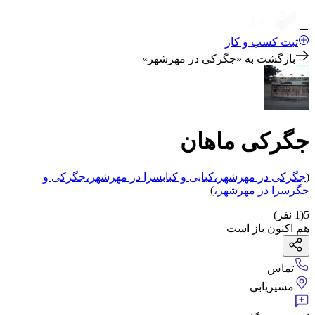
ثبت کسب و کار
بازگشت به «
جگرکی در مهرشهر
»
جگرکی ماهان
(
جگرکی
در مهرشهر
،
کبابی و کبابسرا
در مهرشهر
،
جگرکی و
جگرسرا
در مهرشهر
،
)
5
(
1
نفر)
هم اکنون باز است
تماس
مسیریابی