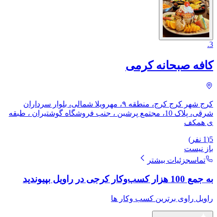
.
3
کافه صبحانه کرمی
کرج شهر کرج کرج، منطقه ۹، مهرویلا شمالی، بلوار سرداران
شرقی، پلاک 10، ​مجتمع پرشبن ، جنب فروشگاه گوشتیران ، طبقه
ی همکف
5
(
1
نفر)
باز نیست
تماس
جزئیات بیشتر
به جمع 100 هزار کسب‌وکار کرجی در راویل بپیوندید
راویل راوی برترین کسب وکار ها