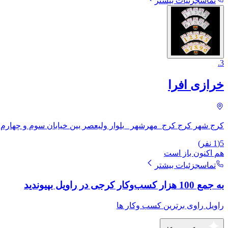
تماس
جزئیات بیشتر
.
3
خرازی افرا
کرج شهر کرج کرج_مهرشهر _بلوار ولیعصر بین خیابان سوم و چهارم ش
5
(
1
نفر)
هم اکنون باز است
تماس
جزئیات بیشتر
به جمع 100 هزار کسب‌وکار کرجی در راویل بپیوندید
راویل راوی برترین کسب وکار ها