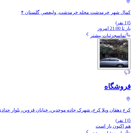
کمال شهر خرمدشت محله خرمدشت, ولیعصر, گلستان ۴
5
(
1
نفر)
باز
تا
21:00
امروز
تماس
جزئیات بیشتر
فروشگاه
کرج دهقان ویلا کرج، شهرک جاده موحدین، خیابان قزوین، بلوار حداد
5
(
1
نفر)
هم اکنون باز است