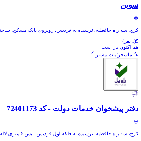
سوین
کرج، سه راه حافظیه، نرسیده به فردیس، روبروی بانک مسکن، ساختمان
5
(
1
نفر)
هم اکنون باز است
تماس
جزئیات بیشتر
دفتر پیشخوان خدمات دولت - کد 72401173
کرج، سه راه حافظیه، نرسیده به فلکه اول فردیس، نبش 6 متری لاله، طبقه زیرین بورس موبایل فردیس