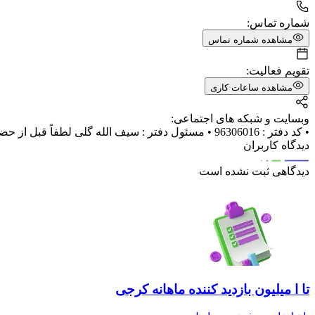
شماره تماس:
مشاهده شماره تماس
تقویم فعالیت:
مشاهده ساعات کاری
وبسایت و شبکه های اجتماعی:
• کد دفتر : 96306016 • مسئول دفتر : سیف الله گلی لطفاً قبل از حضور در این دفتر خدمات الکترونیک قضایی نسبت به تنظیم عریضه (دادخواست ، شکوائیه ، اظهارنامه ، لایحه و ...) خود اقدام نمایید .
دیدگاه کاربران
دیدگاهی ثبت نشده است
تا ا میلیون بازدید کننده ماهانه کرجی