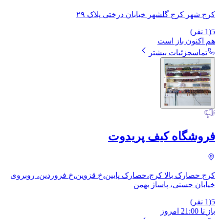
کرج شهر کرج گلشهر خیابان درختی پلاک ۲۹
5
(
1
نفر)
هم اکنون باز است
تماس
جزئیات بیشتر
فروشگاه کیف پریدوت
کرج حصارک بالا کرج،حصارک پایین،خ قزوین،خ فروردین، روبروی
خیابان حسنی، پاساژ بهمن
5
(
1
نفر)
باز
تا
21:00
امروز