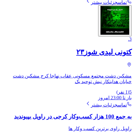
تماس
جزئیات بیشتر
.
3
کتونی لیدی شوز۲۳
مشکین دشت مجتمع مسکونی عقاب نهاجا کرج مشکین دشت
خیابان هدایتکار نبش توحید یک
5
(
1
نفر)
باز
تا
23:00
امروز
تماس
جزئیات بیشتر
به جمع 100 هزار کسب‌وکار کرجی در راویل بپیوندید
راویل راوی برترین کسب وکار ها