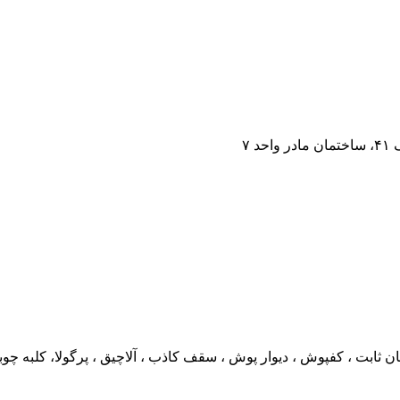
ابت ، کفپوش ، دیوار پوش ، سقف کاذب ، آلاچیق ، پرگولا، کلبه چوبی ، 