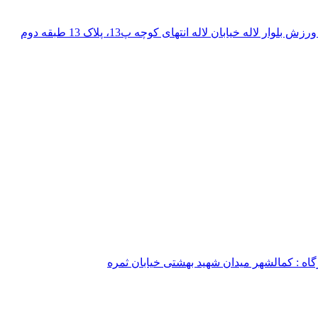
له خیابان لاله انتهای کوچه پ13، ​پلاک 13 طبقه دوم
اه : کمالشهر میدان شهید بهشتی خیابان ثمره