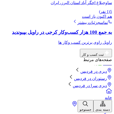
ساوجبلاغ اخگر آباد استان البرز، ایران
5
(
1
نفر)
هم اکنون باز است
تماس
جزئیات بیشتر
به جمع 100 هزار کسب‌وکار کرجی در راویل بپیوندید
راویل راوی برترین کسب وکار ها
ثبت کسب و کار
صفحه‌های مرتبط
دیزی
در
فردیس
رستوران
در
فردیس
دیزی سرا
در
فردیس
خانه
دسته بندی
جستوجو