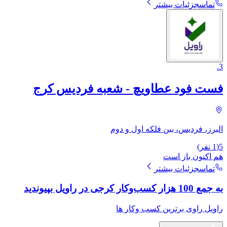
تماس
جزئیات بیشتر
.
3
فست فود عطاویچ - شعبه فردیس کرج
البرز، فردیس، بین فلکه اول و دوم
5
(
1
نفر)
هم اکنون باز است
تماس
جزئیات بیشتر
به جمع 100 هزار کسب‌وکار کرجی در راویل بپیوندید
راویل راوی برترین کسب وکار ها