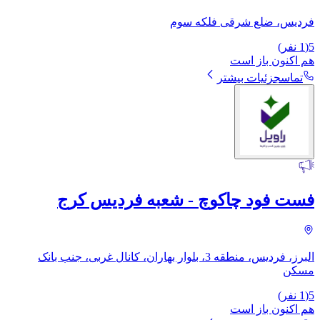
فردیس، ضلع شرقی فلکه سوم
5
(
1
نفر)
هم اکنون باز است
تماس
جزئیات بیشتر
فست فود چاکوچ - شعبه فردیس کرج
البرز، فردیس، منطقه 3، بلوار بهاران، کانال غربی، جنب بانک
مسکن
5
(
1
نفر)
هم اکنون باز است