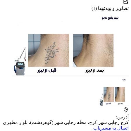
تصاویر و ویدئوها (1)
آدرس:
کرج رجایی شهر کرج، محله رجایی شهر (گوهردشت)، بلوار مطهری
اتصال به مسیریاب