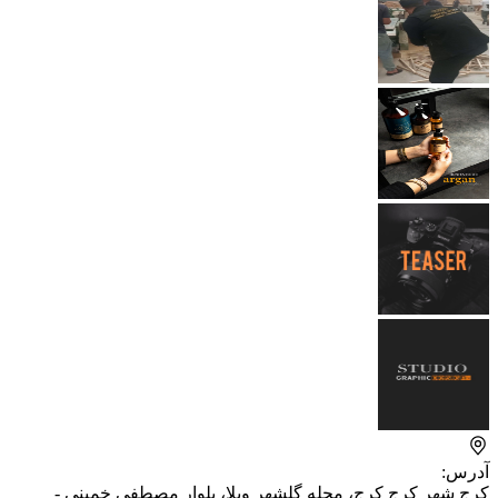
آدرس:
کرج شهر کرج کرج، محله گلشهر ویلا، بلوار مصطفی خمینی -