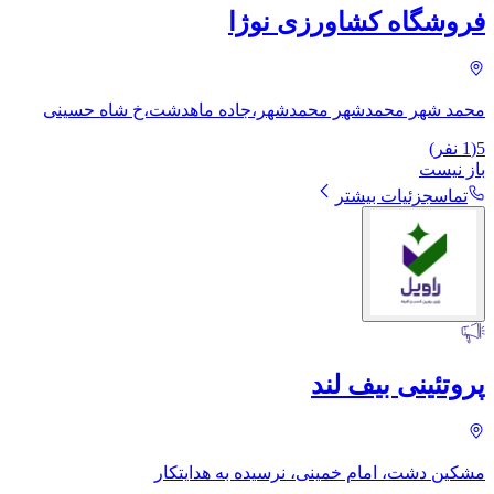
فروشگاه کشاورزی نوژا
محمد شهر محمدشهر محمدشهر،جاده ماهدشت،خ شاه حسینی
5
(
1
نفر)
باز نیست
تماس
جزئیات بیشتر
پروتئینی بیف لند
مشکین دشت، امام خمینی، نرسیده به هدایتکار