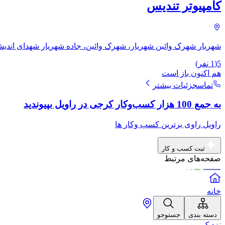
کامپیوتر تندیس
شهریار شهرک وائین شهریار، شهرک وائین، جاده شهریار شهدای اندیشه 
5
(
1
نفر)
هم اکنون باز است
تماس
جزئیات بیشتر
به جمع 100 هزار کسب‌وکار کرجی در راویل بپیوندید
راویل راوی برترین کسب وکار ها
ثبت کسب و کار
صفحه‌های مرتبط
خانه
دسته بندی
جستوجو
نزدیک من