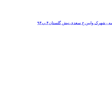
- شهرک وایین.خ سعدی.نبش گلستان۴.پ۹۴