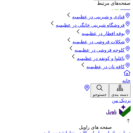
صفحه‌های مرتبط
قنادی و شیرینی
در
عظیمیه
فروشگاه شیرینی خانگی
در
عظیمیه
بوفه افطار
در
عظیمیه
شکلات فروشی
در
عظیمیه
کلوچه فروشی
در
عظیمیه
باغلوا و کونفه
در
عظیمیه
کافه نان
در
عظیمیه
خانه
دسته بندی
جستوجو
نزدیک من
صفحه های راویل
درباره ما
تماس با ما
سوالات متداول
نقشه سایت