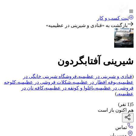
ثبت کسب و کار
بازگشت به «
قنادی و شیرینی در عظیمیه
»
شیرینی آفتابگردون
(
قنادی و شیرینی
در عظیمیه
،
فروشگاه شیرینی خانگی
در
عظیمیه
،
بوفه افطار
در عظیمیه
،
شکلات فروشی
در عظیمیه
،
کلوچه
فروشی
در عظیمیه
،
باغلوا و کونفه
در عظیمیه
،
کافه نان
در
عظیمیه
،
)
5
(
1
نفر)
هم اکنون باز است
تماس
مسیریابی