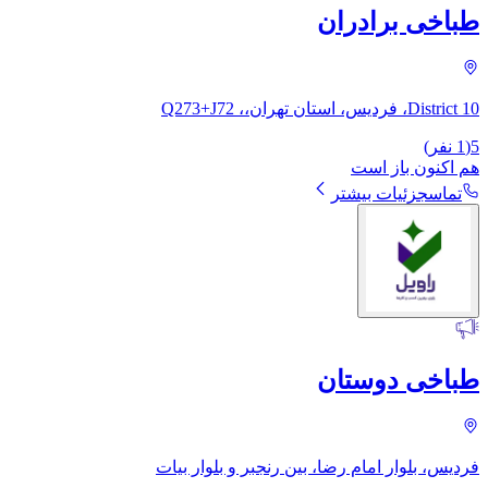
طباخی برادران
District 10، فردیس، استان تهران،، Q273+J72
5
(
1
نفر)
هم اکنون باز است
تماس
جزئیات بیشتر
طباخی دوستان
فردیس، بلوار امام رضا، بین رنجبر و بلوار بیات