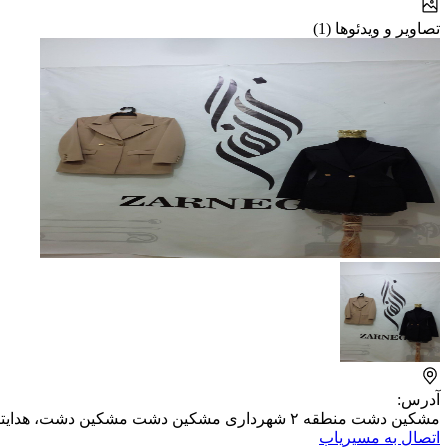
تصاویر و ویدئوها (1)
آدرس:
مشکین دشت منطقه ۲ شهرداری مشکین دشت مشکین دشت، هدایتکار - کرج مشکین دشت کنار پومپ بنزین پاساژ مشکین دشت
اتصال به مسیریاب