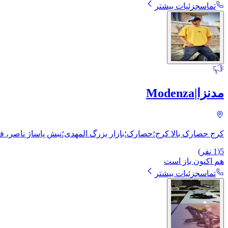
تماس
جزئیات بیشتر
مدنزا|Modenza
کرج حصارک بالا کرج؛حصارک؛بازار بزرگ المهدی؛نبش پاساژ ناصر، ف
5
(
1
نفر)
هم اکنون باز است
تماس
جزئیات بیشتر