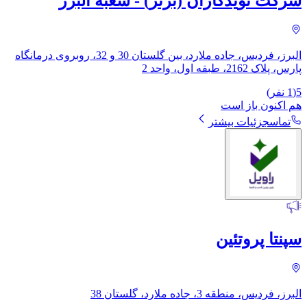
شرکت نویدکاران (برتر) - شعبه البرز
البرز، فردیس، جاده ملارد، بین گلستان 30 و 32، روبروی درمانگاه
پارس، پلاک 2162، طبقه اول، واحد 2
5
(
1
نفر)
هم اکنون باز است
تماس
جزئیات بیشتر
سپنتا پروتئین
البرز، فردیس، منطقه 3، جاده ملارد، گلستان 38