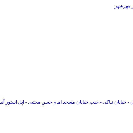
ر مهرشهر
ل - خیابان نیاکی - جنب خیابان مسجد امام حسن مجتبی - اپل استور آنی