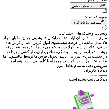
شماره تماس:
مشاهده شماره تماس
تقویم فعالیت:
مشاهده ساعات کاری
وبسایت و شبکه های اجتماعی:
متری ۴۰۰۰۰ تومان ایاب ذهاب رایگان قاليشويى جهان نما بإبيش از
٢٥ سال سابقه در عرصه شستشوى انواع فرش اعم از فرش هاى
دستى، اعلا، ابريشم، كرك، يشم وتمامى خدمات ترميم اعم ازرفو،
ريشه، شيرازه، ترميم، سوختكَى، رنك بردارى، دار كشى و پرداخت
در خدمت مردم البرز مى باشد. تحويل فرش ها توسط قاليشويى ما
F٨ ساعته لول شده، اتو شده وهمراه با كاور مى باشد، همراه با
سرويس دهى به تمام نقاط البرز
دیدگاه کاربران
دیدگاهی ثبت نشده است