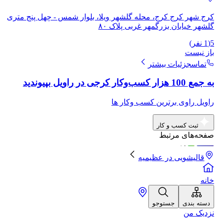
کرج شهر کرج کرج، محله گلشهر ویلا، بلوار شمس - چهل پنج متری
گلشهر خیابان بزرگمهر غربی پلاک ۸۰
5
(
1
نفر)
باز نیست
تماس
جزئیات بیشتر
به جمع 100 هزار کسب‌وکار کرجی در راویل بپیوندید
راویل راوی برترین کسب وکار ها
ثبت کسب و کار
صفحه‌های مرتبط
قالیشویی
در
عظیمیه
خانه
دسته بندی
جستوجو
نزدیک من