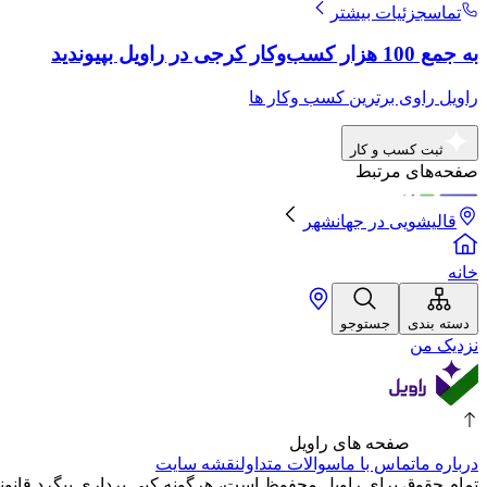
تماس
جزئیات بیشتر
به جمع 100 هزار کسب‌وکار کرجی در راویل بپیوندید
راویل راوی برترین کسب وکار ها
ثبت کسب و کار
صفحه‌های مرتبط
قالیشویی
در
جهانشهر
خانه
دسته بندی
جستوجو
نزدیک من
صفحه های راویل
درباره ما
تماس با ما
سوالات متداول
نقشه سایت
تمام حقوق برای راویل محفوظ است، هرگونه کپی برداری پیگرد قانونی