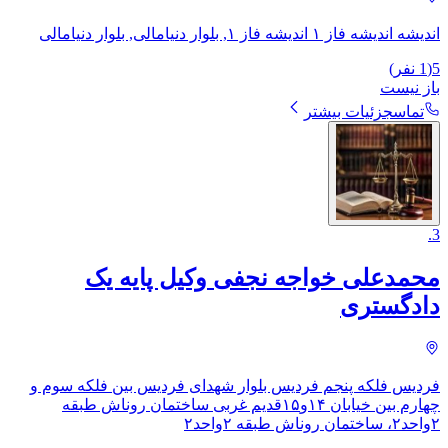
اندیشه اندیشه فاز ۱ اندیشه فاز ۱, بلوار دنیامالی, بلوار دنیامالی
5
(
1
نفر)
باز نیست
تماس
جزئیات بیشتر
.
3
محمدعلی خواجه نجفی وکیل پایه یک
دادگستری
فردیس فلکه پنجم فردیس بلوار شهدای فردیس بین فلکه سوم و
چهارم بین خیابان ۱۴و۱۵قدیم غربی ساختمان روناش طبقه
۲واحد۲، ​ساختمان روناش طبقه ۲واحد۲