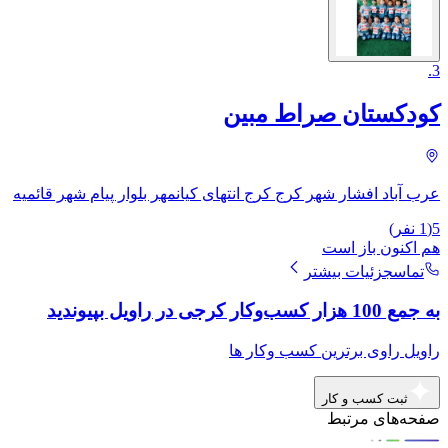
.
3
کودکستان صراط مبین
عرب آباد افشار شهر کرج کرج انتهای کیانمهر بلوار پیام شهر قائمیه
5
(
1
نفر)
هم اکنون باز است
تماس
جزئیات بیشتر
به جمع 100 هزار کسب‌وکار کرجی در راویل بپیوندید
راویل راوی برترین کسب وکار ها
ثبت کسب و کار
صفحه‌های مرتبط