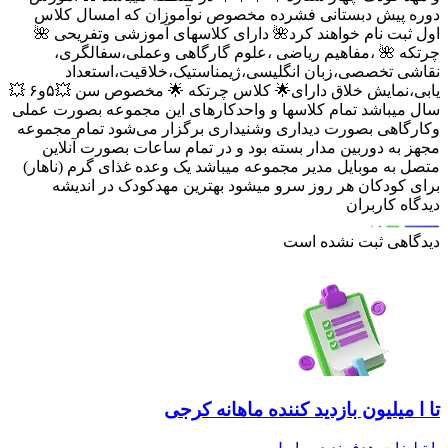
دوره پیش دبستانی فشرده مخصوص نوآموزان که امسال کلاس
اول ثبت نام خواهند کرد🌺 دارای کلاسهای آموزشی وتفریحی 🌺
چرتکه 🌺 ،مفاهیم ریاضی ،علوم گارگاهی وعملی،سفالگری،
نقاشی تخصصی،زبان انگلیسی،ژیمناستیک،خلاقیت،استعداد
یابی،نمایش خلاق دارای🌟 کلاس چرتکه 🌟 مخصوص سن 💥۵و۶ 💥
سال میباشد تمام کلاسها و واحدکارهای این مجموعه بصورت عملی
وکارگاهی بصورت دیداری وشنیداری برگزار می‌شود تمام مجموعه
مجهز به دوربین مدار بسته بود و در تمام ساعات بصورت آنلاین
متصل به موبایل مدیر مجموعه میباشد یک وعده غذای گرم (ناهار)
برای کودکان هر روز سرو میشود بهترین مهدکودک در اندیشه
دیدگاه کاربران
دیدگاهی ثبت نشده است
تا ا میلیون بازدید کننده ماهانه کرجی