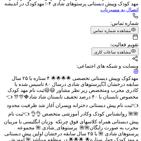
مهد کودک وپیش دبستانی پرستوهای شادی ۴✨️مهدکودک در اندیشه
اتصال به مسیریاب
شماره تماس:
مشاهده شماره تماس
تقویم فعالیت:
مشاهده ساعات کاری
وبسایت و شبکه های اجتماعی:
مهدکوک وپیش دبستانی تخصصی 🌟🌟🌟🌟 ۴ ستاره با ۲۵ سال
سابقه درخشان 💥پرستوهای شادی درسال ۸۰ تاسیس شده با
کادری مجرب ومتخصص زیر نظر مشاور 😃😃ثبت نام مهد کودک
مخصوص تابستان با ۴۰ درصد تخفیف تابستان شاد شاد🍓🎊🎊 👈
👈ثبت نام پیش دبستانی دخترانه وپسران آغاز شد ظرفیت محدود
🌺🌺 روانشناس کودک وکادر آموزشی متخصص 👌👌 👈ثبت نام
پیش دبستانی همراه کلاسهای فوق چرتکه وزبان انگلیسی با مربیان
مجرب به صورت رایگان🌺🌺 پرستوهای_شادی 🌺 مجموعه
پرستوهای شادی 🌺 با ۲۵ سال سابقه درخشان اولین پیش دبستانی
و مهد کودک چهار ستاره🌟 🌟🌟🌟 در منطقه میباشد 🌺 آموزش