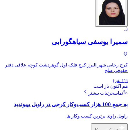
.
3
سمیرا یوسفی سیاهگورابی
کرج رجایی شهر البرز کرج فلکه اول گوهردشت کوچه علافی دفتر
حقوقی صلح
5
(
1
نفر)
هم اکنون باز است
تماس
جزئیات بیشتر
به جمع 100 هزار کسب‌وکار کرجی در راویل بپیوندید
راویل راوی برترین کسب وکار ها
ثبت کسب و کار