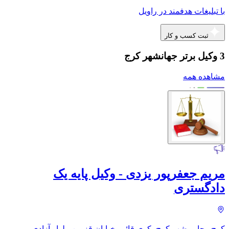
با تبلیغات هدفمند در راویل
ثبت کسب و کار
3 وکیل برتر جهانشهر کرج
مشاهده همه
مریم جعفرپور یزدی - وکیل پایه یک
دادگستری
کرج رجایی شهر کرج، کوی قائم، خیابان قزوین، بلوار آزادی