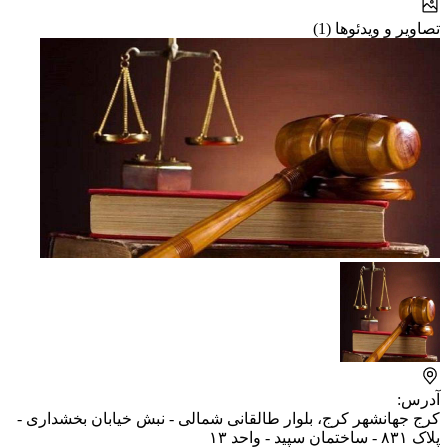
تصاویر و ویدئوها (1)
آدرس:
کرج جهانشهر کرج، بلوار طالقانی شمالی - نبش خیابان بخشداری -
پلاک ۸۳۱ - ساختمان سپید - واحد ۱۳