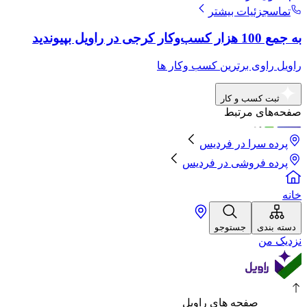
تماس
جزئیات بیشتر
به جمع 100 هزار کسب‌وکار کرجی در راویل بپیوندید
راویل راوی برترین کسب وکار ها
ثبت کسب و کار
صفحه‌های مرتبط
پرده سرا
در
فردیس
پرده فروشی
در
فردیس
خانه
دسته بندی
جستوجو
نزدیک من
صفحه های راویل