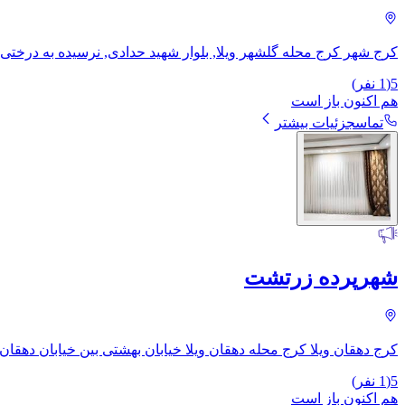
کرج شهر کرج محله گلشهر ویلا, بلوار شهید حدادی, نرسیده به درخت
5
(
1
نفر)
هم اکنون باز است
تماس
جزئیات بیشتر
شهرپرده زرتشت
کرج دهقان ویلا کرج محله دهقان ویلا خیابان بهشتی بین خیابان دهقان 
5
(
1
نفر)
هم اکنون باز است