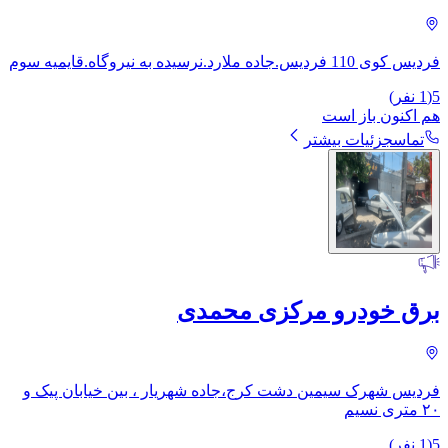
فردیس کوی 110 فردیس.جاده ملارد.نرسیده به نیروگاه.قایمیه سوم
5
(
1
نفر)
هم اکنون باز است
تماس
جزئیات بیشتر
برق خودرو مرکزی محمدی
فردیس شهرک سیمین دشت ​کرج،جاده شهریار ، بین خیابان پیک و
۲۰ متری نسیم
5
(
1
نفر)