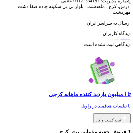
شماره مدیریت: 09121334187 علایی
آدرس: کرج - ماهدشت - بلوار بی بی سکینه جاده صفا دشت
مهردشت
ارسال به سراسر ایران
دیدگاه کاربران
دیدگاهی ثبت نشده است
تا ا میلیون بازدید کننده ماهانه کرجی
با تبلیغات هدفمند در راویل
ثبت کسب و کار
3 فروش جعبه مقوایی برتر کرج