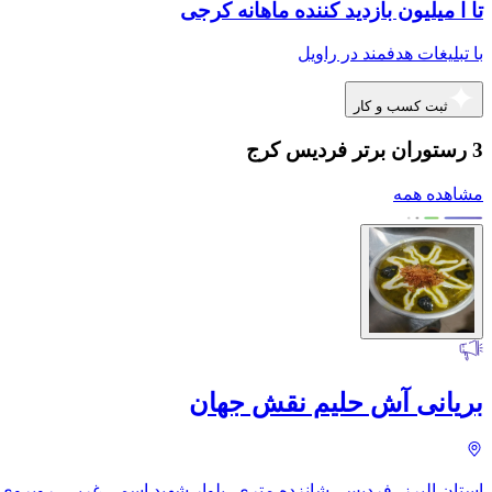
تا ا میلیون بازدید کننده ماهانه کرجی
با تبلیغات هدفمند در راویل
ثبت کسب و کار
3 رستوران برتر فردیس کرج
مشاهده همه
بریانی آش حلیم نقش جهان
استان البرز، فردیس، شانزده متری، بلوار شهید اسمی غربی، روبروی ب