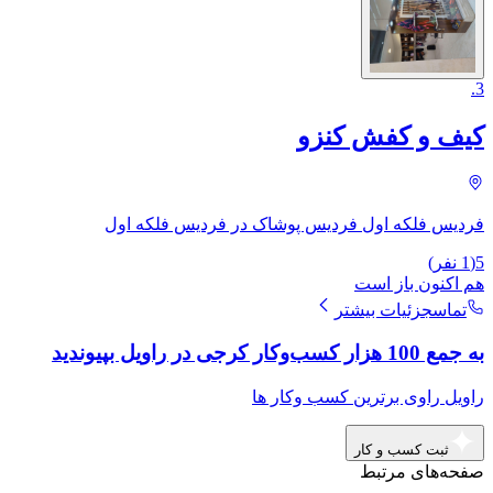
.
3
کیف و کفش کنزو
فردیس فلکه اول فردیس پوشاک در فردیس فلکه اول
5
(
1
نفر)
هم اکنون باز است
تماس
جزئیات بیشتر
به جمع 100 هزار کسب‌وکار کرجی در راویل بپیوندید
راویل راوی برترین کسب وکار ها
ثبت کسب و کار
صفحه‌های مرتبط