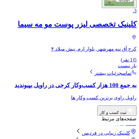
.
3
کلینیک تخصصی لیزر پوست مو مه سیما
کرج آق تپه مهرشهر, بلوار ارم, نبش میلاد ۴
5
(
1
نفر)
باز نیست
تماس
جزئیات بیشتر
به جمع 100 هزار کسب‌وکار کرجی در راویل بپیوندید
راویل راوی برترین کسب وکار ها
ثبت کسب و کار
صفحه‌های مرتبط
کلینیک زیبایی
در
فردیس