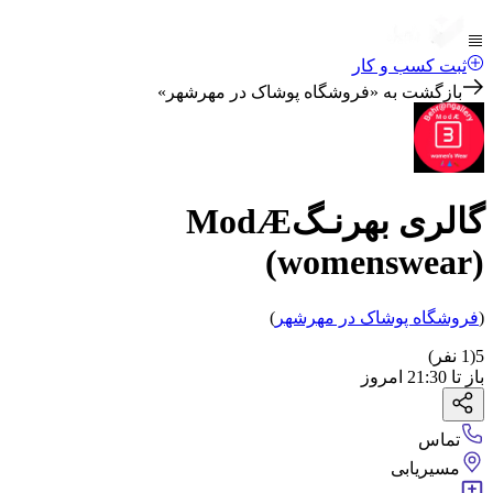
ثبت کسب و کار
بازگشت به «
فروشگاه پوشاک در مهرشهر
»
گالری بهرنـگModÆ
(womenswear)
(
فروشگاه پوشاک
در مهرشهر
)
5
(
1
نفر)
باز
تا
21:30
امروز
تماس
مسیریابی