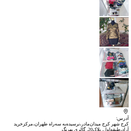
آدرس:
کرج شهر کرج میدان‌مادر،نرسیده‌به سه‌راه‌ طهران،مرکز‌خرید
آراد،طبقه‌اول. پلاک20, گالری بهرنگ