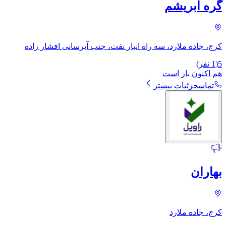
گره ابریشم
کرج، جاده ملارد، سه راه انبار نفت، جنب آبرسانی افشار زاده
5
(
1
نفر)
هم اکنون باز است
تماس
جزئیات بیشتر
بهاران
کرج، جاده ملارد