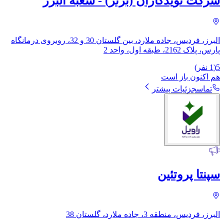
شرکت نویدکاران (برتر) - شعبه البرز
البرز، فردیس، جاده ملارد، بین گلستان 30 و 32، روبروی درمانگاه
پارس، پلاک 2162، طبقه اول، واحد 2
5
(
1
نفر)
هم اکنون باز است
تماس
جزئیات بیشتر
سپنتا پروتئین
البرز، فردیس، منطقه 3، جاده ملارد، گلستان 38