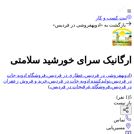
ثبت کسب و کار
بازگشت به «
ادویهفروشی در فردیس
»
ارگانیک سرای خورشید سلامتی
(
ادویهفروشی
در فردیس
،
عطاری
در فردیس
،
فروشگاه ادویه جات
در فردیس
،
تولیدکننده ادویه جات
در فردیس
،
خرید و فروش زعفران
در فردیس
،
فروشگاه عرقیجات
در فردیس
،
)
5
(
1
نفر)
باز نیست
تماس
مسیریابی