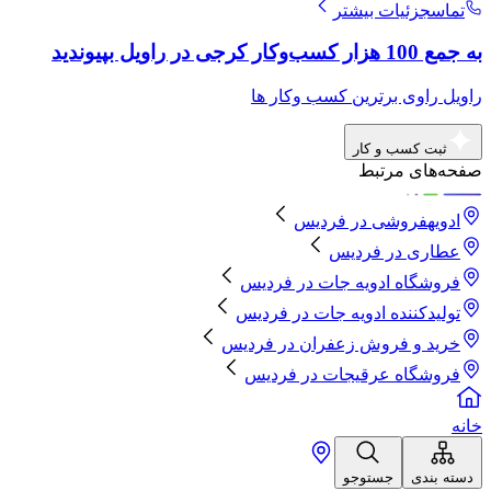
تماس
جزئیات بیشتر
به جمع 100 هزار کسب‌وکار کرجی در راویل بپیوندید
راویل راوی برترین کسب وکار ها
ثبت کسب و کار
صفحه‌های مرتبط
ادویهفروشی
در
فردیس
عطاری
در
فردیس
فروشگاه ادویه جات
در
فردیس
تولیدکننده ادویه جات
در
فردیس
خرید و فروش زعفران
در
فردیس
فروشگاه عرقیجات
در
فردیس
خانه
دسته بندی
جستوجو