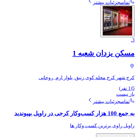
تماس
جزئیات بیشتر
.
3
مسکن یزدان شعبه 1
کرج شهر کرج محله کوی زنبق, بلوار ارم, روحانی
5
(
1
نفر)
باز نیست
تماس
جزئیات بیشتر
به جمع 100 هزار کسب‌وکار کرجی در راویل بپیوندید
راویل راوی برترین کسب وکار ها