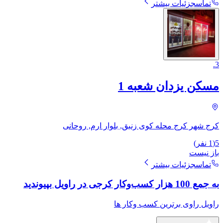
تماس
جزئیات بیشتر
.
3
مسکن یزدان شعبه 1
کرج شهر کرج محله کوی زنبق, بلوار ارم, روحانی
5
(
1
نفر)
باز نیست
تماس
جزئیات بیشتر
به جمع 100 هزار کسب‌وکار کرجی در راویل بپیوندید
راویل راوی برترین کسب وکار ها