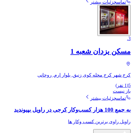
تماس
جزئیات بیشتر
.
3
مسکن یزدان شعبه 1
کرج شهر کرج محله کوی زنبق, بلوار ارم, روحانی
5
(
1
نفر)
باز نیست
تماس
جزئیات بیشتر
به جمع 100 هزار کسب‌وکار کرجی در راویل بپیوندید
راویل راوی برترین کسب وکار ها