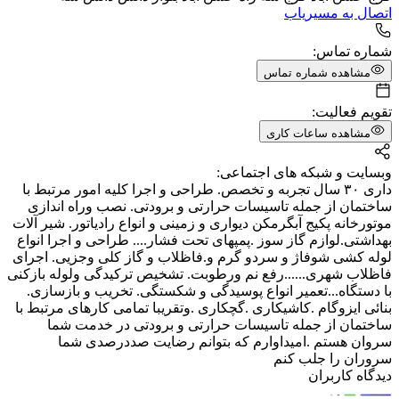
اتصال به مسیریاب
شماره تماس:
مشاهده شماره تماس
تقویم فعالیت:
مشاهده ساعات کاری
وبسایت و شبکه های اجتماعی:
داری ۳۰ سال تجربه و تخصص. طراحی و اجرا کلیه امور مرتبط با
ساختمان از جمله تاسیسات حرارتی و برودتی. نصب وراه اندازی
موتورخانه پکیج آبگرمکن دیواری و زمینی و انواع رادیاتور. شیر آلات
بهداشتی.لوازم گاز سوز .پمپهای تحت فشار.... طراحی و اجرا انواع
لوله کشی شوفاژ و سردو گرم و.فاظلاب و گاز کلی وجزیی. اجرای
فاظلاب شهری......رفع نم ورطوبت. تشخیص ترکیدگی ولوله بازکنی
با دستگاه...تعمیر انواع پوسیدگی و شکستگی. تخریب و بازسازی.
بنائی ایزوگام .کاشیکاری .گچکاری .وتقریبا تمامی کارهای مرتبط با
ساختمان از جمله تاسیسات حرارتی و برودتی در خدمت شما
سروان هستم .امیداوارم که بتوانم رضایت صددرصدی شما
سروران را جلب کنم
دیدگاه کاربران