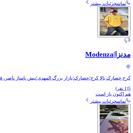
تماس
جزئیات بیشتر
مدنزا|Modenza
کرج حصارک بالا کرج؛حصارک؛بازار بزرگ المهدی؛نبش پاساژ ناصر، ف
5
(
1
نفر)
هم اکنون باز است
تماس
جزئیات بیشتر