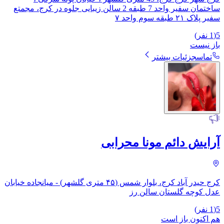
ساختمان سفیر واحد 7 طبقه 2 سالن زیبایی جلوه در کرج، ​مجمتع
سفیر پلاک ۲۱ طبقه سوم واحد ۷
5
(
1
نفر)
باز نیست
تماس
جزئیات بیشتر
آرایش دائم مونا محرابی
کرج حیدر آباد کرج، بلوار شمس (۴۵ متری گلشهر) - میانجاده خیابان
عدل کوچه گلستان سالن رز
5
(
1
نفر)
هم اکنون باز است