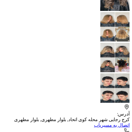
آدرس:
کرج رجایی شهر محله کوی اتحاد, بلوار مطهری, بلوار مطهری
اتصال به مسیریاب