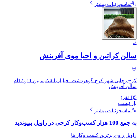
تماس
جزئیات بیشتر
.
3
سالن کراتین و احیا موی آفرینش
کرج رجایی شهر کرج،گوهردشت، خیابان انقلاب، بین 11و 12ام
سالن آفرینش
5
(
1
نفر)
باز نیست
تماس
جزئیات بیشتر
به جمع 100 هزار کسب‌وکار کرجی در راویل بپیوندید
راویل راوی برترین کسب وکار ها