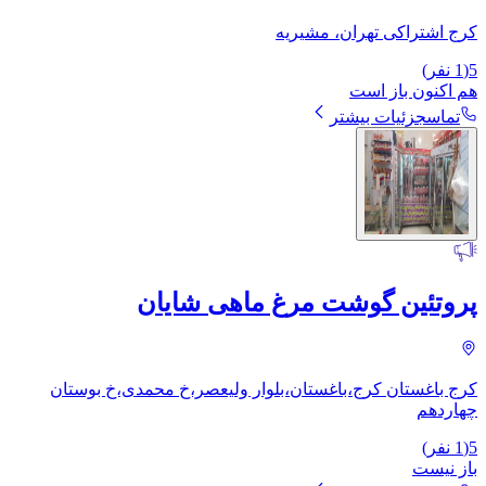
کرج اشتراکی تهران، مشیریه
5
(
1
نفر)
هم اکنون باز است
تماس
جزئیات بیشتر
پروتئین گوشت مرغ ماهی شایان
کرج باغستان کرج،باغستان،بلوار ولیعصر،خ محمدی،خ بوستان
چهاردهم
5
(
1
نفر)
باز نیست